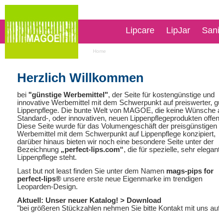
Lipcare
LipJar
San
Home
Herzlich Willkommen
bei
"günstige Werbemittel"
, der Seite für kostengünstige und
innovative Werbemittel mit dem Schwerpunkt auf preiswerter, g
Lippenpflege. Die bunte Welt von MAGOE, die keine Wünsche 
Standard-, oder innovativen, neuen Lippenpflegeprodukten offen
Diese Seite wurde für das Volumengeschäft der preisgünstigen
Werbemittel mit dem Schwerpunkt auf Lippenpflege konzipiert,
darüber hinaus bieten wir noch eine besondere Seite unter der
Bezeichnung
„perfect-lips.com“
, die für spezielle, sehr elegan
Lippenpflege steht.
Last but not least finden Sie unter dem Namen
mags-pips for
perfect-lips®
unsere erste neue Eigenmarke im trendigen
Leoparden-Design.
Aktuell: Unser neuer Katalog!
> Download
"bei größeren Stückzahlen nehmen Sie bitte Kontakt mit uns au