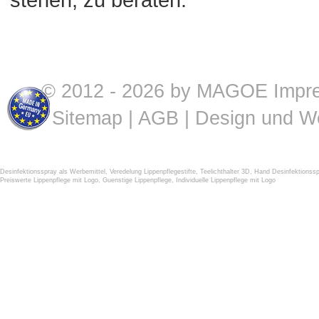
© 2012 - 2026 by MAGOE
Impr
Sitemap
|
AGB
| Design und W
Desinfektionsspray als Werbemittel
,
Veredelung Lippenpflegestifte
,
Teelichthalter 3D
,
Hand Desinfektionssp
Preiswerte Lippenpflege mit Logo
,
Guenstige Lippenpflege
,
Individuelle Lippenpflege mit Logo