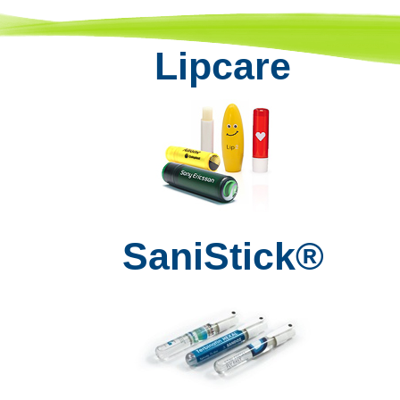
Lipcare
SaniStick®