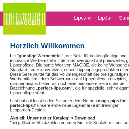
Lipcare
LipJar
San
Home
Herzlich Willkommen
bei
"günstige Werbemittel"
, der Seite für kostengünstige und
innovative Werbemittel mit dem Schwerpunkt auf preiswerter, g
Lippenpflege. Die bunte Welt von MAGOE, die keine Wünsche 
Standard-, oder innovativen, neuen Lippenpflegeprodukten offen
Diese Seite wurde für das Volumengeschäft der preisgünstigen
Werbemittel mit dem Schwerpunkt auf Lippenpflege konzipiert,
darüber hinaus bieten wir noch eine besondere Seite unter der
Bezeichnung
„perfect-lips.com“
, die für spezielle, sehr elegan
Lippenpflege steht.
Last but not least finden Sie unter dem Namen
mags-pips for
perfect-lips®
unsere erste neue Eigenmarke im trendigen
Leoparden-Design.
Aktuell: Unser neuer Katalog!
> Download
"bei größeren Stückzahlen nehmen Sie bitte Kontakt mit uns au