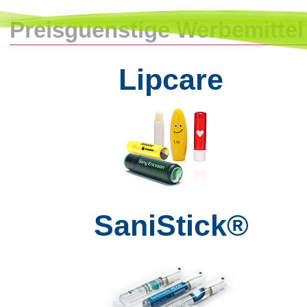
Preisguenstige Werbemittel
Lipcare
SaniStick®