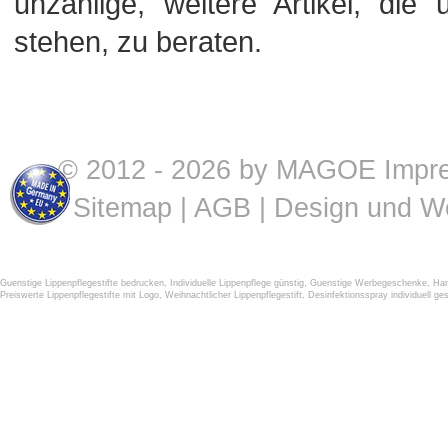
unzählige, weitere Artikel, di
stehen, zu beraten.
© 2012 - 2026 by MAGOE
Impr
Sitemap
|
AGB
| Design und W
Guenstige Lippenpflegestifte bedrucken
,
Individuelle Lippenpflege günstig
,
Guenstige Werbegeschenke
,
Han
Preiswerte Lippenpflegestifte mit Logo
,
Weihnachtlicher Lippenpflegestift
,
Desinfektionsspray individuell ges